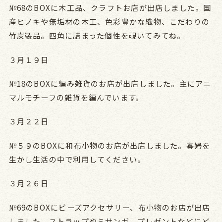
№68のBOXに木工品、クラフトお店が出店しました。国
産ヒノキや無垢材の木工、色彩豊かな織物、こだわりの
竹炭製品。四角に詰まった個性を覗いてみてね。
３月１９日
№18のBOXに編み雑貨のお店が出店しました。主にアニ
マルモチーフの雑貨を編んでいます。
３月２２日
№５９のBOXに和布小物のお店が出店しました。寡婦を
生かし生活の中で利用してください。
３月２６日
№69のBOXにビーズアクセサリー、布小物のお店が出店
しました。ストラップやミサンガ プレゼントなどにど